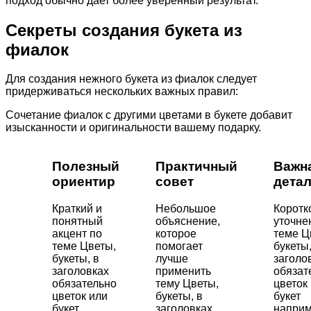
подход обычно дает более уверенный результат.
Секреты создания букета из
фиалок
Для создания нежного букета из фиалок следует
придерживаться нескольких важных правил:
Сочетание фиалок с другими цветами в букете добавит
изысканности и оригинальности вашему подарку.
Полезный
Практичный
Важн
ориентир
совет
дета
Краткий и
Небольшое
Коротк
понятный
объяснение,
уточне
акцент по
которое
теме Ц
теме Цветы,
помогает
букеты,
букеты, в
лучше
заголо
заголовках
применить
обязат
обязательно
тему Цветы,
цветок
цветок или
букеты, в
букет
букет
заголовках
напри