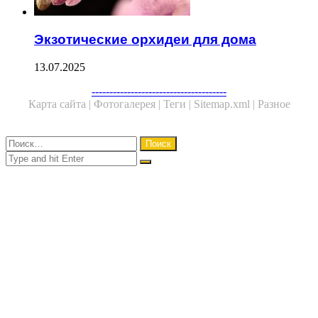
Экзотические орхидеи для дома
13.07.2025
Facebook
Twitter
WhatsApp
Telegram
--------------------------------------
Карта сайта |
Фотогалерея |
Теги |
Sitemap.xml |
Разное
Close
Найти:
Close
Search
for