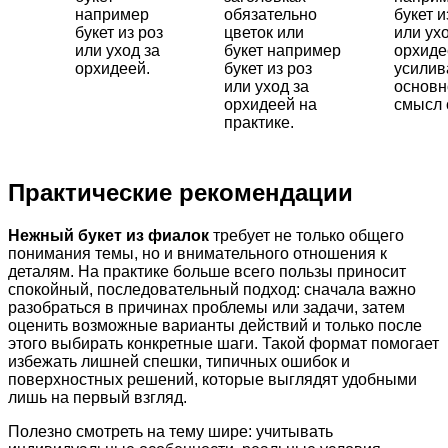
например
обязательно
букет и
букет из роз
цветок или
или ух
или уход за
букет например
орхиде
орхидеей.
букет из роз
усили
или уход за
основн
орхидеей на
смысл 
практике.
Практические рекомендации
Нежный букет из фиалок
требует не только общего
понимания темы, но и внимательного отношения к
деталям. На практике больше всего пользы приносит
спокойный, последовательный подход: сначала важно
разобраться в причинах проблемы или задачи, затем
оценить возможные варианты действий и только после
этого выбирать конкретные шаги. Такой формат помогает
избежать лишней спешки, типичных ошибок и
поверхностных решений, которые выглядят удобными
лишь на первый взгляд.
Полезно смотреть на тему шире: учитывать