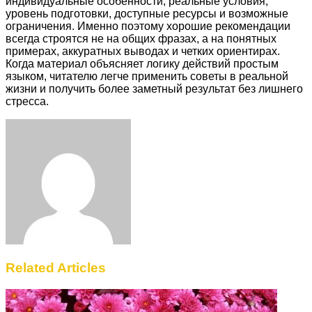
индивидуальные особенности, реальные условия,
уровень подготовки, доступные ресурсы и возможные
ограничения. Именно поэтому хорошие рекомендации
всегда строятся не на общих фразах, а на понятных
примерах, аккуратных выводах и четких ориентирах.
Когда материал объясняет логику действий простым
языком, читателю легче применить советы в реальной
жизни и получить более заметный результат без лишнего
стресса.
Facebook
Twitter
LinkedIn
Tumblr
Pinterest
Reddit
VKontakte
Odnoklassniki
Skype
WhatsApp
Telegram
Viber
Share
Print
via
Email
Related Articles