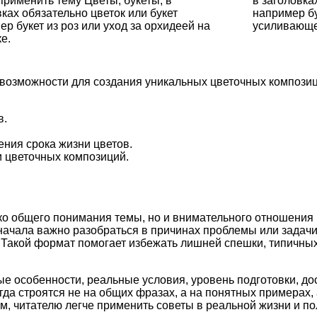
применить тему Цветы, букеты, в
в заголовка
ках обязательно цветок или букет
например бу
р букет из роз или уход за орхидеей на
усиливающе
е.
 возможности для создания уникальных цветочных компози
в.
ния срока жизни цветов.
 цветочных композиций.
ко общего понимания темы, но и внимательного отношения 
начала важно разобраться в причинах проблемы или задач
и. Такой формат помогает избежать лишней спешки, типичн
ые особенности, реальные условия, уровень подготовки, д
а строятся не на общих фразах, а на понятных примерах, 
м, читателю легче применить советы в реальной жизни и по