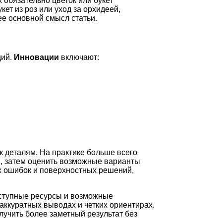
х обязательно цветок или букет
кет из роз или уход за орхидеей,
е основной смысл статьи.
ций.
Инновации
включают:
к деталям. На практике больше всего
и, затем оценить возможные варианты
ых ошибок и поверхностных решений,
оступные ресурсы и возможные
аккуратных выводах и четких ориентирах.
лучить более заметный результат без