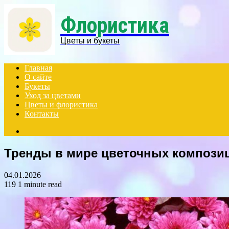
Menu
Флористика
Цветы и букеты
Главная
О сайте
Букеты
Уход за цветами
Цветы и флористика
Контакты
Search
for
Тренды в мире цветочных компози
04.01.2026
119
1 minute read