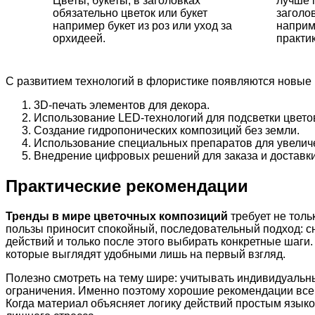
Цветы, букеты, в заголовках
лучше 
обязательно цветок или букет
заголов
например букет из роз или уход за
наприме
орхидеей.
практик
С развитием технологий в флористике появляются новые
3D-печать элементов для декора.
Использование LED-технологий для подсветки цвето
Создание гидропонических композиций без земли.
Использование специальных препаратов для увеличе
Внедрение цифровых решений для заказа и доставки
Практические рекомендации
Тренды в мире цветочных композиций
требует не толь
пользы приносит спокойный, последовательный подход: с
действий и только после этого выбирать конкретные шаг
которые выглядят удобными лишь на первый взгляд.
Полезно смотреть на тему шире: учитывать индивидуальн
ограничения. Именно поэтому хорошие рекомендации всегд
Когда материал объясняет логику действий простым языко